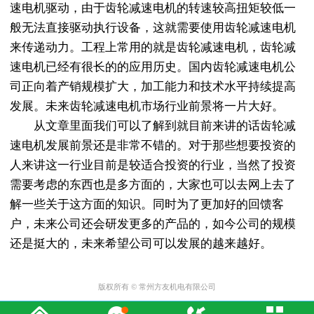
速电机驱动，由于齿轮减速电机的转速较高扭矩较低一
般无法直接驱动执行设备，这就需要使用齿轮减速电机
来传递动力。工程上常用的就是齿轮减速电机，齿轮减
速电机已经有很长的的应用历史。国内齿轮减速电机公
司正向着产销规模扩大，加工能力和技术水平持续提高
发展。未来齿轮减速电机市场行业前景将一片大好。
从文章里面我们可以了解到就目前来讲的话
齿轮减
速电机
发展前景还是非常不错的。对于那些想要投资的
人来讲这一行业目前是较适合投资的行业，当然了投资
需要考虑的东西也是多方面的，大家也可以去网上去了
解一些关于这方面的知识。同时为了更加好的回馈客
户，未来公司还会研发更多的产品的，如今公司的规模
还是挺大的，未来希望公司可以发展的越来越好。
版权所有 © 常州方友机电有限公司