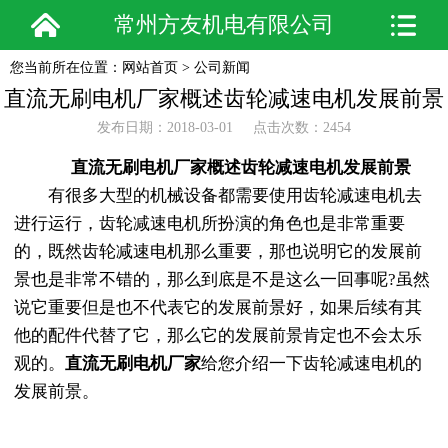
常州方友机电有限公司
您当前所在位置：
网站首页
>
公司新闻
直流无刷电机厂家概述齿轮减速电机发展前景
发布日期：2018-03-01 点击次数：2454
直流无刷电机厂家概述齿轮减速电机发展前景
有很多大型的机械设备都需要使用齿轮减速电机去
进行运行，齿轮减速电机所扮演的角色也是非常重要
的，既然齿轮减速电机那么重要，那也说明它的发展前
景也是非常不错的，那么到底是不是这么一回事呢?虽然
说它重要但是也不代表它的发展前景好，如果后续有其
他的配件代替了它，那么它的发展前景肯定也不会太乐
观的。
直流无刷电机厂家
给您介绍一下齿轮减速电机的
发展前景。