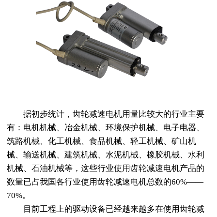
据初步统计，齿轮减速电机用量比较大的行业主要
有：电机机械、冶金机械、环境保护机械、电子电器、
筑路机械、化工机械、食品机械、轻工机械、矿山机
械、输送机械、建筑机械、水泥机械、橡胶机械、水利
机械、石油机械等，这些行业使用齿轮减速电机产品的
数量已占我国各行业使用齿轮减速电机总数的60%——
70%。
目前工程上的驱动设备已经越来越多在使用齿轮减