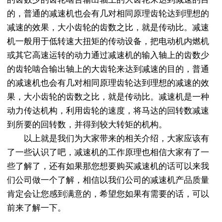
的，普通的减速机也会有几对相同原理齿轮达到理想的
减速的效果，大小齿轮的齿数之比，就是传动比。减速
机一般用于低转速大扭矩的传动设备，把电动机内燃机
或其它高速运转的动力通过减速机的输入轴上的齿数少
的齿轮啮合输出轴上的大齿轮来达到减速的目的，普通
的减速机也会有几对相同原理齿轮达到理想的减速的效
果，大小齿轮的齿数之比，就是传动比。减速机是一种
动力传达机构，利用齿轮的速度，将马达的回转数减速
到所要的回转数，并得到较大转矩的机构。
以上就是我们为大家带来的相关介绍，大家应该有
了一些认识了吧，减速机的工作原理也相信大家有了一
些了解了，还有如果那您想要购买减速机的话可以来我
们公司做一个了解，相信以我们公司的减速机产品质量
肯定会让您感到满意的，希望您如果有需要的话，可以
前来了解一下。