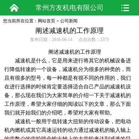
常州方友机电有限公司
您当前所在位置：
网站首页
>
公司新闻
阐述减速机的工作原理
发布日期：2018-06-14 点击次数：2373
阐述减速机的工作原理
减速机是什么，它是用来进行将其它的机械设备进
行降低转速的一个设备，减速机分为很多的种类的，而
且有很多的型号，每一种都是有很不同的作用的，我们
在进行选择的时候肯定要选择适合自己产品的减速机设
备，那么现在我们为大家简单的介绍一下关于减速机的
工作原理，希望大家仔细的阅读以下的文章，那么下面
我们就开始我们的介绍吧，希望对大家有帮助。
减速机一般用于低转速大扭矩的传动设备，把电动
机内燃机或其它高速运转的动力通过减速机的输入轴上
的齿数少的齿轮啮合输出轴上的大齿轮来达到减速的目