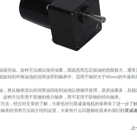
器供油。这种方法难以保持油量，因疏忽而忘记加油的危险较大，通常
旋转的环将油池的润滑油带到轴承中。适用于轴径大于50mm的中速和
，将从轴承流出的润滑油回收到油池以便循环使用，是供油量多，且稳
这种方法常用于竖轴的推力轴承，而不宜用于卧轴的径向轴承。
法，经过对文章的了解，大家也对行星减速电机的保养有了进一步了解
机轴承的润滑方法就介绍到这里，大家有什么问题都欢迎来向我们
行星减
上