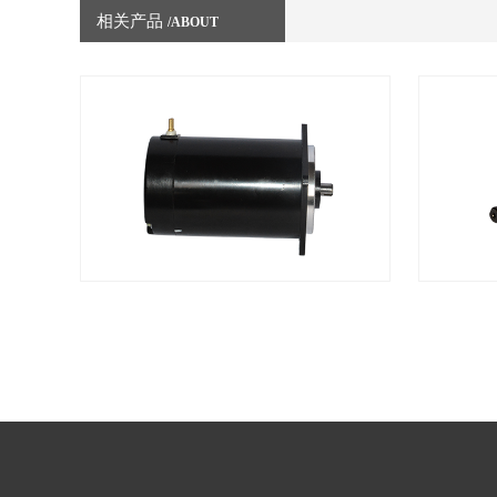
相关产品
/ABOUT
PRODUCTS
油
直
泵
流
电
无
机
刷
厂
电
家
机
厂
家